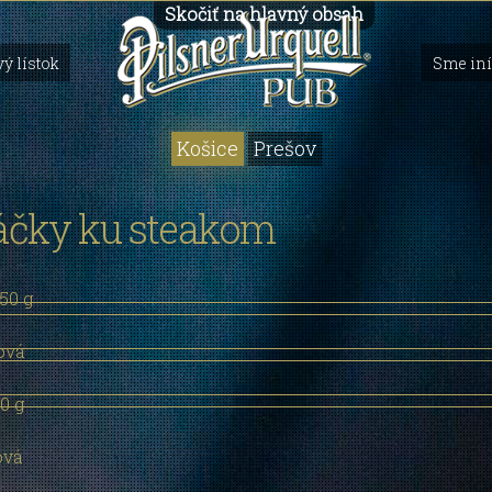
Skočiť na hlavný obsah
ý lístok
Sme iní
Košice
Prešov
čky ku steakom
50 g
ová
0 g
ová