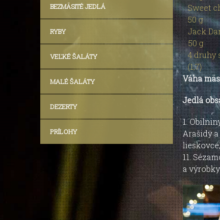
BEZMÄSITÉ JEDLÁ
Sweet ch
50 g
Jack Da
RYBY
50 g
4 druhy 
VEĽKÉ ŠALÁTY
(1,7)
Váha mäsa
MALÉ ŠALÁTY
Jedlá obs
DEZERTY
1. Obilni
PRÍLOHY
Arašidy a
lieskovce
11. Sézam
a výrobky