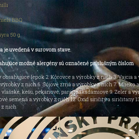
illi
niels BBQ
syra 50 g
 je uvedená v surovom stave.
ahujúce možné alergény sú označené príslušným číslom
ny obsahujúce lepok 2. Kôrovce a výrobky z nich 3. Vajcia a
 výrobky z nich 6. Sójové zrná a výrobky z nich 7. Mlieko
, vlašské, kešu, pekanové, para, makadámiové 9. Zeler a vý
ové semená a výrobky z nich 12. Oxid siričitý a siričitany 
 z nich