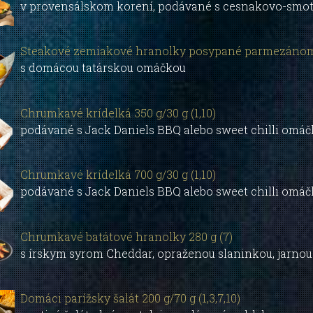
v provensálskom korení, podávané s cesnakovo-sm
Steakové zemiakové hranolky posypané parmezánom 36
s domácou tatárskou omáčkou
Chrumkavé krídelká 350 g/30 g (1,10)
podávané s Jack Daniels BBQ alebo sweet chilli omá
Chrumkavé krídelká 700 g/30 g (1,10)
podávané s Jack Daniels BBQ alebo sweet chilli omá
Chrumkavé batátové hranolky 280 g (7)
s írskym syrom Cheddar, opraženou slaninkou, jarnou
Domáci parížsky šalát 200 g/70 g (1,3,7,10)