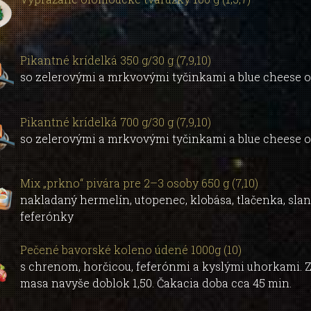
Pikantné krídelká 350 g/30 g (7,9,10)
so zelerovými a mrkvovými tyčinkami a blue cheese
Pikantné krídelká 700 g/30 g (7,9,10)
so zelerovými a mrkvovými tyčinkami a blue cheese
Mix „prkno“ pivára pre 2–3 osoby 650 g (7,10)
nakladaný hermelín, utopenec, klobása, tlačenka, slan
feferónky
Pečené bavorské koleno údené 1000g (10)
s chrenom, horčicou, feferónmi a kyslými uhorkami. 
masa navyše doblok 1,50. Čakacia doba cca 45 min.