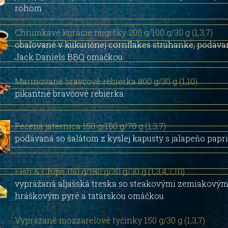
rohom
Chrumkavé kuracie nugetky 200 g/100 g/30 g (1,3,7)
obaľované v kukuričnej cornflakes strúhanke, podáva
Jack Daniels BBQ omáčkou
Marinované bravčové rebierka 800 g/30 g (1,10)
pikantné bravčové rebierka
Pečená jaternica 150 g/100 g/70 g (1,3,7)
podávaná so šalátom z kyslej kapusty s jalapeňo papr
Fish & Chips 150 g/180 g/30 g/30 g (1,3,4,7,10)
vyprážaná aljašská treska so steakovými zemiakový
hráškovým pyré a tatárskou omáčkou
Vyprážané mozzarelové tyčinky 150 g/30 g (1,3,7)