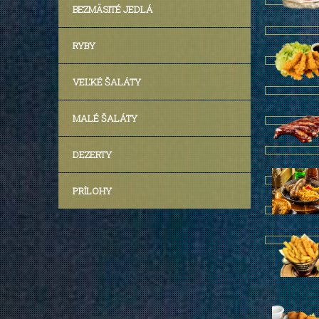
BEZMÄSITÉ JEDLÁ
RYBY
VEĽKÉ ŠALÁTY
MALÉ ŠALÁTY
DEZERTY
PRÍLOHY