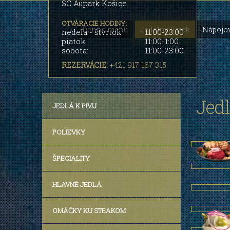
SC Aupark Košice
OTVÁRACIE HODINY:
Denné menu
Jedálny lístok
Nápojov
nedeľa - štvrtok:
11:00-23:00
piatok:
11:00-1:00
sobota:
11:00-23:00
+421 917 167 315
REZERVÁCIE:
Jedl
JEDLÁ K PIVU
POLIEVKY
ŠPECIALITY
HLAVNÉ JEDLÁ
OMÁČKY KU STEAKOM