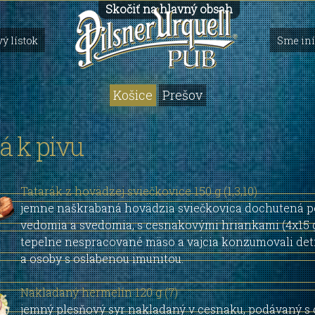
Skočiť na hlavný obsah
ý lístok
Sme iní
Košice
Prešov
á k pivu
Tatarák z hovädzej sviečkovice 150 g (1,3,10)
jemne naškrabaná hovädzia sviečkovica dochutená p
vedomia a svedomia, s cesnakovými hriankami (4x15 g
tepelne nespracované mäso a vajcia konzumovali deti
a osoby s oslabenou imunitou.
Nakladaný hermelín 120 g (7)
jemný plesňový syr nakladaný v cesnaku, podávaný s 