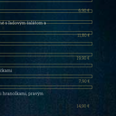
6,90 €
né s ľadovým šalátom a
11,80 €
19,90 €
ičkami
7,90 €
mi hranolkami, pravým
14,90 €