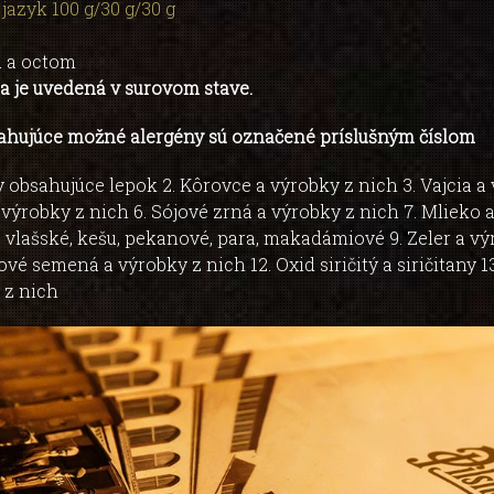
jazyk 100 g/30 g/30 g
u a octom
 je uvedená v surovom stave.
ahujúce možné alergény sú označené príslušným číslom
ny obsahujúce lepok 2. Kôrovce a výrobky z nich 3. Vajcia a
 výrobky z nich 6. Sójové zrná a výrobky z nich 7. Mlieko
, vlašské, kešu, pekanové, para, makadámiové 9. Zeler a vý
ové semená a výrobky z nich 12. Oxid siričitý a siričitany 
 z nich