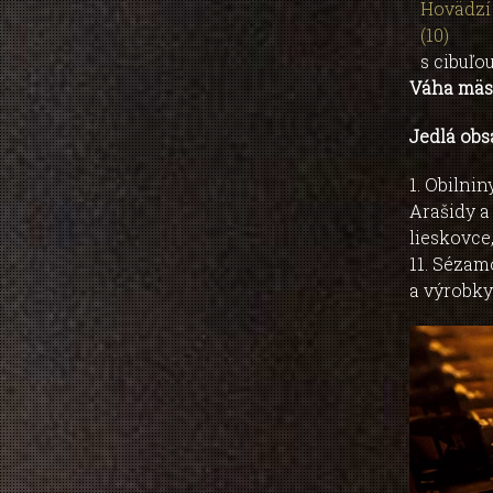
Hovädzí 
(10)
s cibuľo
Váha mäsa
Jedlá obs
1. Obilni
Arašidy a
lieskovce
11. Sézam
a výrobky