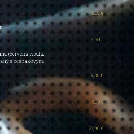
6,10 €
ou
7,60 €
a (červená cibuľa,
ávaný s cesnakovými
8,30 €
5,10 €
21,90 €