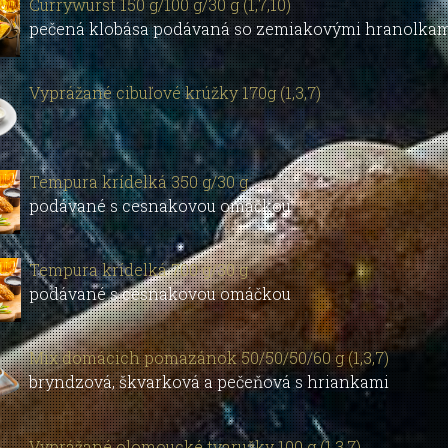
Currywurst 150 g/100 g/30 g (1,7,10)
pečená klobása podávaná so zemiakovými hranolkam
Vyprážané cibuľové krúžky 170g (1,3,7)
Tempura krídelká 350 g/30 g
podávané s cesnakovou omáčkou
Tempura krídelká 700 g/30 g
podávané s cesnakovou omáčkou
Mix domácich pomazánok 50/50/50/60 g (1,3,7)
bryndzová, škvarková a pečeňová s hriankami
Vyprážané olomoucké tvaružky 100 g (1,3,7)