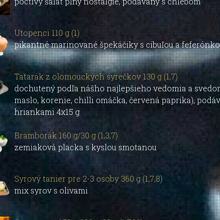
poctivý šalát plný nostalgie, podávaný s chlebom
Utopenci 110 g (1)
pikantné marinované špekáčiky s cibuľou a feferónk
Tatarák z olomouckých syrečkov 130 g (1,7)
dochutený podľa nášho najlepšieho vedomia a svedomi
maslo, korenie, chilli omáčka, červená paprika), pod
hriankami 4x15 g
Bramborák 160 g/30 g (1,3,7)
zemiaková placka s kyslou smotanou
Syrový tanier pre 2-3 osoby 360 g (1,7,8)
mix syrov s olivami